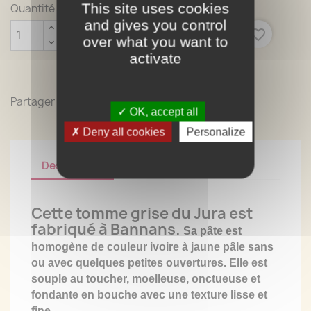
This site uses cookies
Quantité
and gives you control

favorite_border
AJOUTER AU PANIER
over what you want to
activate
Partager
OK, accept all
Deny all cookies
Personalize
Description
Détails du produit
Cette tomme grise du Jura est
fabriqué à Bannans.
Sa pâte est
homogène de couleur ivoire à jaune pâle sans
ou avec quelques petites ouvertures. Elle est
souple au toucher, moelleuse, onctueuse et
fondante en bouche avec une texture lisse et
fine.