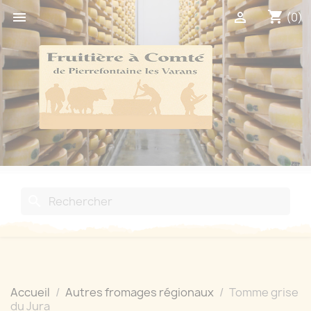
shopping_cart


(0)
search
Accueil
Autres fromages régionaux
Tomme grise
du Jura