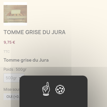
TOMME GRISE DU JURA
9,75 €
TTC
Tomme grise du Jura
Poids : 500gr
Mise sous vide : NON
OUI (+0.50€)
NON