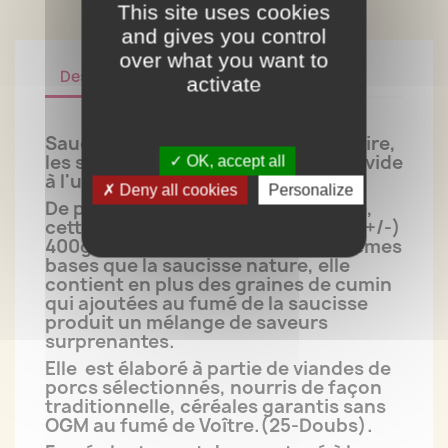
This site uses cookies
and gives you control
over what you want to
Description
Détails du produit
activate
Saucisse crue fumée au cumin à cuire,
les saucisses sont proposées sous vide
OK, accept all
à l'unité.
Deny all cookies
Personalize
De part de sa fabrication artisanale,
cette saucisse à un poids variable (+/-)
400grammes. Fabriquée sur les mêmes
bases que la saucisse nature, elle
contient en plus des graines de cumin
qui ajoutées au fumé de la saucisse
produit un mélange de saveurs
surprenantes.
Elle est élaboré à partie de viandes de
porcs sélectionnés, nourris de façon
traditionnelle, céréales garantis sans
OGM au fumé de Voître.(25-Doubs).