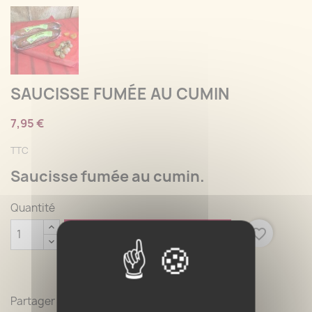
SAUCISSE FUMÉE AU CUMIN
7,95 €
TTC
Saucisse fumée au cumin.
Quantité

favorite_border
AJOUTER AU PANIER
Partager