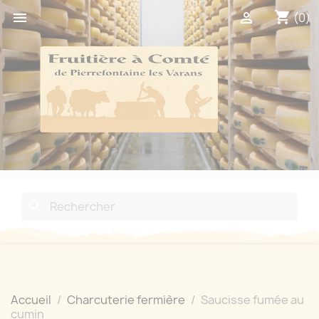
shopping_cart


(0)
search
Accueil
Charcuterie fermière
Saucisse fumée au
cumin